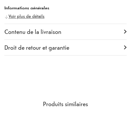
Informations générales
Voir plus de détails
Fabricant
Eiger
Numéro fabricant
498897
Contenu de la livraison
Contenu de la livraison
Verre de protection, Kit de
nettoyage
Droit de retour et garantie
Garantie
24 mois
Rückgaberecht
14 Jours
(
Directives, CGV
section 9.
)
Produits similaires