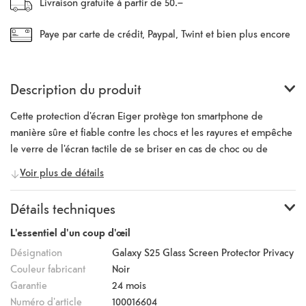
Livraison gratuite à partir de 50.–
Paye par carte de crédit, Paypal, Twint et bien plus encore
Description du produit
Cette protection d'écran Eiger protège ton smartphone de
manière sûre et fiable contre les chocs et les rayures et empêche
le verre de l'écran tactile de se briser en cas de choc ou de
chute. Le verre protège l'ensemble de ton écran jusqu'au bord et
Voir plus de détails
s'adapte exactement à ton Samsung Galaxy S25. Inclus dans
l'emballage est un petit kit de nettoyage pour que tu puissies
Détails techniques
installer le film de protection sans poussière. Le protecteur
d'écran de confidentialité protège non seulement l'écran des
L'essentiel d'un coup d'œil
influences extérieures, mais aussi le contenu de t'écran des
Désignation
Galaxy S25 Glass Screen Protector Privacy
regards indiscrets : cela est possible grâce à des lamelles
Couleur fabricant
Noir
parallèles incorporées dans le verre, qui limitent l'angle de
Garantie
24 mois
vision de l'écran.
Numéro d'article
100016604