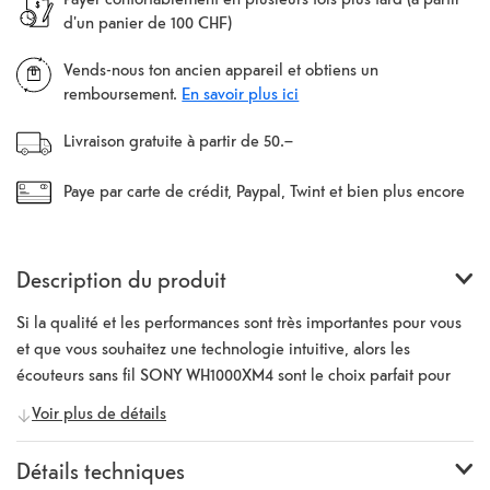
d'un panier de 100 CHF)
Vends-nous ton ancien appareil et obtiens un
remboursement.
En savoir plus ici
Livraison gratuite à partir de 50.–
Paye par carte de crédit, Paypal, Twint et bien plus encore
Description du produit
Si la qualité et les performances sont très importantes pour vous
et que vous souhaitez une technologie intuitive, alors les
écouteurs sans fil SONY WH1000XM4 sont le choix parfait pour
vous. Grâce à la réduction du bruit, à la commande tactile
Voir plus de détails
intuitive et à l'incroyable autonomie de la batterie, vous avez
découvert un véritable multitalent. Des sons riches De nombreux
Détails techniques
appareils ont du mal à restituer correctement les basses. Mais les