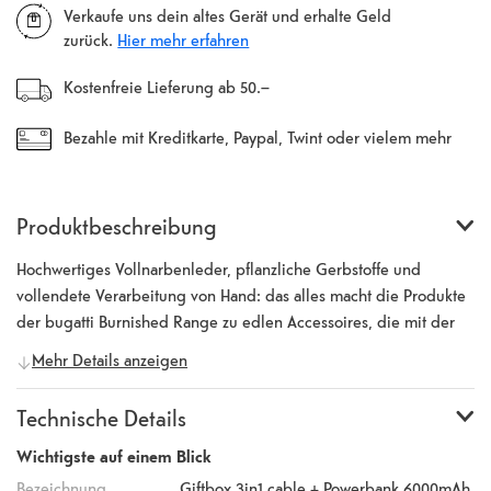
Verkaufe uns dein altes Gerät und erhalte Geld
zurück.
Hier mehr erfahren
Kostenfreie Lieferung ab 50.–
Bezahle mit Kreditkarte, Paypal, Twint oder vielem mehr
Produktbeschreibung
Hochwertiges Vollnarbenleder, pflanzliche Gerbstoffe und
vollendete Verarbeitung von Hand: das alles macht die Produkte
der bugatti Burnished Range zu edlen Accessoires, die mit der
Zeit nur noch schöner und persönlicher werden. So entwickelt
Mehr Details anzeigen
sich dein bugatti Burnished Produkt mit jedem Tag und jedem
Handgriff immer weiter zu etwas ganz Besonderem, einem
Technische Details
Einzelstück mit Charakter – dem Charakter deines Lebens. Und
weil manche Dinge viel zu schön sind, um sie nur für sich zu
Wichtigste auf einem Blick
behalten, kannst du jetzt auch deinen Freunden, Verwandten und
Bezeichnung
Giftbox 3in1 cable + Powerbank 6000mAh