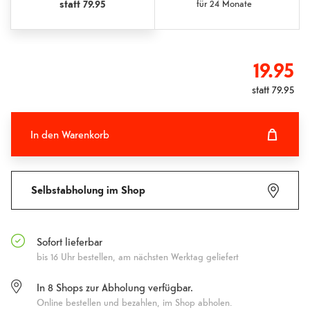
statt
79.95
für
24 Monate
19.95
statt
79.95
In den Warenkorb
In den Warenkorb hinzugefügt
Fehlgeschlagen
Selbstabholung im Shop
Sofort lieferbar
bis 16 Uhr bestellen, am nächsten Werktag geliefert
In
8
Shops zur Abholung verfügbar.
Online bestellen und bezahlen, im Shop abholen.