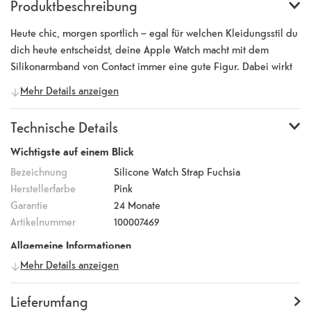
Produktbeschreibung
Heute chic, morgen sportlich – egal für welchen Kleidungsstil du
dich heute entscheidst, deine Apple Watch macht mit dem
Silikonarmband von Contact immer eine gute Figur. Dabei wirkt
es sportlich und ist überaus anschmiegsam. Es legt sich wie eine
Mehr Details anzeigen
zweite Haut um Ihr Handgelenk und passt sich angenehm der
Form an. Auch Schweiß und Nässe können deinem Contact
Technische Details
Silikonarmband nichts anhaben. Darüber hinaus kannst du mit
Hilfe des verarbeiteten Magnetverschlusses die Armbandlänge
Wichtigste auf einem Blick
individuell auf deine Bedürfnisse einstellen.
Bezeichnung
Silicone Watch Strap Fuchsia
Herstellerfarbe
Pink
Garantie
24 Monate
Artikelnummer
100007469
Allgemeine Informationen
Mehr Details anzeigen
Hersteller
Contact
Herstellernummer
L0930SB16
EAN Code
8427542114422
Lieferumfang