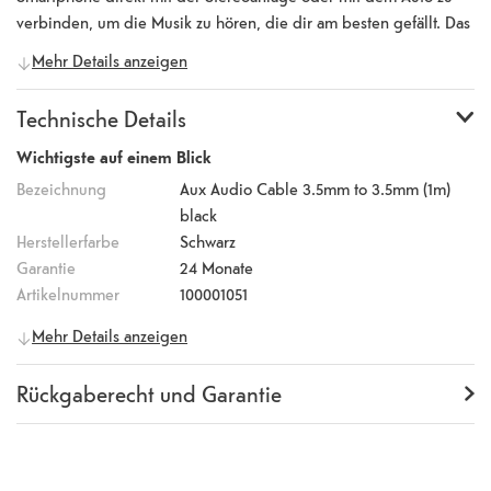
verbinden, um die Musik zu hören, die dir am besten gefällt. Das
Audiokabel ist robust, qualitativ und widerstandsfähig und
Mehr Details anzeigen
verspricht eine maximale Haltbarkeit.
Technische Details
Wichtigste auf einem Blick
Bezeichnung
Aux Audio Cable 3.5mm to 3.5mm (1m)
black
Herstellerfarbe
Schwarz
Garantie
24 Monate
Artikelnummer
100001051
Allgemeine Informationen
Mehr Details anzeigen
Hersteller
itStyle
Herstellernummer
YXCAU
Rückgaberecht und Garantie
Garantie
24 Monate
Rückgaberecht
14 Tage
(
Richtlinien, AGB
Abschnitt 9
)