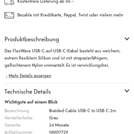
Kostenfreie Lieferung ab 50.–
Bezahle mit Kreditkarte, Paypal, Twint oder vielem mehr
Produktbeschreibung
Das FlexWave USB-C-auf-USB-C-Kabel besteht aus weichem,
extrem flexiblem Silikon und ist mit strapazierfähigem,
geflochtenem Nylon ummantelt. Es ist verwicklungsfrei,
farbenfroh und dank 360°-Zugentlastung über 50.000 Biegungen
Mehr Details anzeigen
standfest. Es ist ideal für alle USB-C-Geräte und unterstützt bis zu
60 W Leistung. Das Kabel bleibt stets geschmeidig, egal wie oft
Technische Details
du es biegst oder aufrollst. Es ist in den Pastellfarben Pastel Pink,
Dreamy Lilac, True Blue und Storm Gray sowie in einer Länge von
Wichtigste auf einem Blick
2 m erhältlich und wird mit einem Kabelbinder für mehr
Bezeichnung
Braided Cable USB-C to USB-C 2m
Ordnung geliefert.
Herstellerfarbe
Grau
Garantie
24 Monate
Artikelnummer
100017729