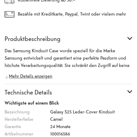
Bezahle mit Kreditkarte, Paypal, Twint oder vielem mehr
Produktbeschreibung
Das Samsung Kindsuit Case wurde speziell für die Marke
Samsung entwickelt und garantiert eine perfekte Passform und
höchste Verarbeitungsqualität. Sie schränkt den Zugriff auf keine
der Funktionen des Telefons ein, und die elegante Oberfläche -
Mehr Details anzeigen
die an die Textur von Leder erinnert - reduziert das Risiko von
Stürzen und Stössen und gibt ein sicheres Gefühl.
Technische Details
Wichtigste auf einem Blick
Bezeichnung
Galaxy S25 Leder-Cover Kindsuit
Herstellerfarbe
Camel
Garantie
24 Monate
Artikelnummer
100016586