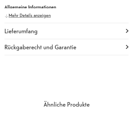
Allgemeine Informationen
Mehr Details anzeigen
Hersteller
Samsung
Herstellernummer
498823
Lieferumfang
Lieferumfang
Backcover
Rückgaberecht und Garantie
Garantie
24 Monate
Rückgaberecht
14 Tage
(
Richtlinien, AGB
Abschnitt 9
)
Ähnliche Produkte