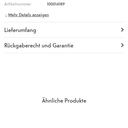
Artikelnummer
100014189
Allgemeine Informationen
Mehr Details anzeigen
Hersteller
Samsung
Herstellernummer
496971
Lieferumfang
Lieferumfang
Book Case
Rückgaberecht und Garantie
Garantie
24 Monate
Rückgaberecht
14 Tage
(
Richtlinien, AGB
Abschnitt 9
)
Ähnliche Produkte