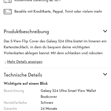
Bezahle mit Kreditkarte, Paypal, Twint oder vielem mehr
Produktbeschreibung
Das S-View Flip Cover des Galaxy S24 Ultra bietet im Inneren ein
Kartensteckfach, in dem du bequem deine wichtigsten
Visitenkarten ablegen kannst. Mit dem schlanken und robusten
Design bietet die Hülle auch Schutz an den Seiten für dein
Mehr Details anzeigen
Galaxy S24 Ultra. Dank des kleinen Fensters und des integrierten
Sensors, kannst du Benachrichtigungen sehen, Anrufe annehmen
Technische Details
und andere wichtige Funktionen nutzen, ohne das Cover öffnen
zu müssen.
Wichtigste auf einem Blick
Bezeichnung
Galaxy S24 Ultra Smart View Wallet
Bookcover
Herstellerfarbe
Schwarz
Garantie
24 Monate