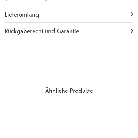
Herstellernummer
Y0SM021CR01
Lieferumfang
Lieferumfang
Backcover
Rückgaberecht und Garantie
Garantie
24 Monate
Rückgaberecht
14 Tage
(
Richtlinien, AGB
Abschnitt 9
)
Ähnliche Produkte