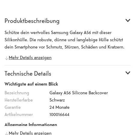
Produktbeschreibung
Schütze dein wertvolles Samsung Galaxy A56 mit dieser
Silikonhülle. Die robuste, dünne und langlebige Hülle schützt
dein Smartphone vor Schmutz, Stürzen, Schäden und Kratzern.
Die Silikonhülle fühlt sich äusserst angenehm an, was die
Mehr Details anzeigen
Sicherheit deines Smartphones und einen hohen Bedienkomfort
garantiert. Das hochwertige Silikon, aus dem die Hülle gefertigt
Technische Details
ist, sorgt für eine lange Lebensdauer und einen festen Halt. Die
Oberfläche verbessert die Griffigkeit und reduziert
Wichtigste auf einem Blick
Fingerabdrücke. Erhöhte Kanten um die Kamera und das Display
Bezeichnung
Galaxy A56 Silicone Backcover
verhindern Kratzer. Die Kamera und alle Tasten und Anschlüsse
Herstellerfarbe
Schwarz
können weiterhin verwendet werden.
Garantie
24 Monate
Artikelnummer
100016644
Allgemeine Informationen
Mehr Details anzeigen
Hersteller
itStyle