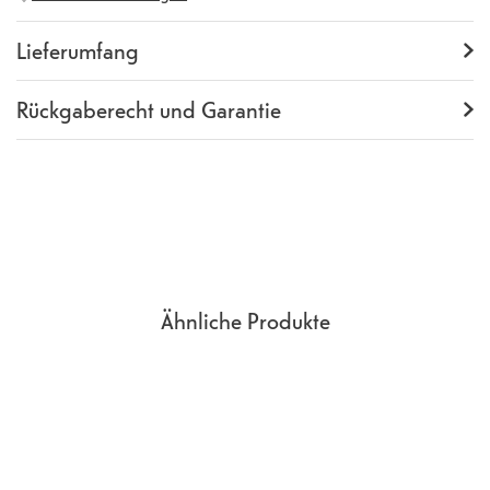
Herstellernummer
GA09302-WW
Lieferumfang
Lieferumfang
Backcover
Rückgaberecht und Garantie
Garantie
24 Monate
Rückgaberecht
14 Tage
(
Richtlinien, AGB
Abschnitt 9
)
Ähnliche Produkte