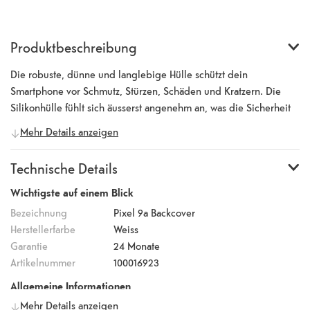
Produktbeschreibung
Die robuste, dünne und langlebige Hülle schützt dein
Smartphone vor Schmutz, Stürzen, Schäden und Kratzern. Die
Silikonhülle fühlt sich äusserst angenehm an, was die Sicherheit
deines Smartphones und einen hohen Bedienkomfort garantiert.
Mehr Details anzeigen
Das hochwertige Silikon, aus dem die Hülle gefertigt ist, sorgt für
eine lange Lebensdauer und einen festen Halt. Die Oberfläche
Technische Details
verbessert die Griffigkeit und reduziert Fingerabdrücke. Die
Kamera und alle Tasten und Anschlüsse können weiterhin
Wichtigste auf einem Blick
verwendet werden.
Bezeichnung
Pixel 9a Backcover
Herstellerfarbe
Weiss
Garantie
24 Monate
Artikelnummer
100016923
Allgemeine Informationen
Mehr Details anzeigen
Hersteller
Google