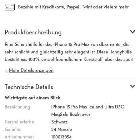
Bezahle mit Kreditkarte, Paypal, Twint oder vielem mehr
Produktbeschreibung
Eine Schutzhülle für das iPhone 15 Pro Max von dbramante, die
sehr schlicht und gleichzeitig sehr elegant ist. Diese Handyhülle
besteht aus 100% umweltfreundlichem Kunststoff, aber das spürt
man überhaupt nicht, denn die Qualität ist immer noch
Mehr Details anzeigen
erstklassig. D3O® ist weltweit führend im Schutz vor Stössen und
wird von Profisportlern, Soldaten und Motorradfahrern
Technische Details
verwendet. Das ultra-schlanke Design bietet Schutz bei Stössen
von bis zu 4 m/13 ft und garantiert maximalen Schutz ohne
Wichtigste auf einem Blick
zusätzliches Volumen. Der integrierte MagSafe-Magnet
Bezeichnung
iPhone 15 Pro Max Iceland Ultra D3O
ermöglicht müheloses kabelloses Aufladen. Du wirst es lieben,
MagSafe Bookcover
wie sich die weiche Oberfläche in deiner Hand anfühlt.
Herstellerfarbe
Schwarz
Garantie
24 Monate
Artikelnummer
100013054