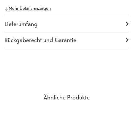
Allgemeine Informationen
Mehr Details anzeigen
Hersteller
dbramante1928
Herstellernummer
IU67BL001910
Lieferumfang
Lieferumfang
Backcover
Rückgaberecht und Garantie
Garantie
24 Monate
Rückgaberecht
14 Tage
(
Richtlinien, AGB
Abschnitt 9
)
Ähnliche Produkte