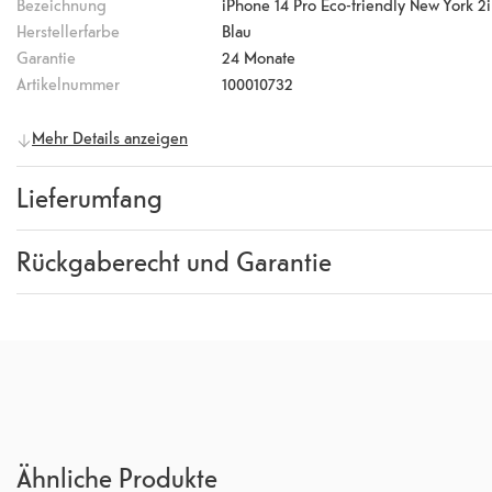
Bezeichnung
iPhone 14 Pro Eco-friendly New York 2i
Herstellerfarbe
Blau
Garantie
24 Monate
Artikelnummer
100010732
Mehr Details anzeigen
Lieferumfang
Lieferumfang
Book Case
Rückgaberecht und Garantie
Garantie
24 Monate
Rückgaberecht
14 Tage
(
Richtlinien, AGB Abschni
Ähnliche Produkte