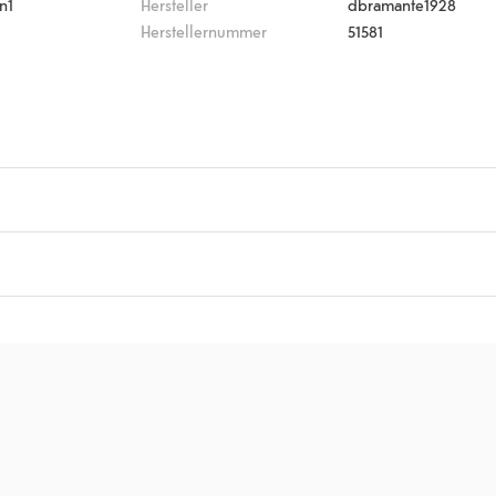
n1
Hersteller
dbramante1928
Herstellernummer
51581
tt 9
)