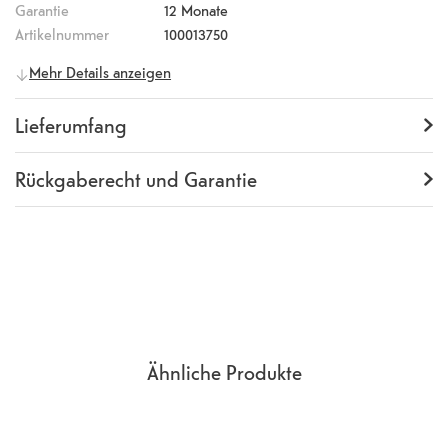
Garantie
12 Monate
Artikelnummer
100013750
Allgemeine Informationen
Mehr Details anzeigen
Hersteller
Apple
Herstellernummer
MT3C3ZM/A
Lieferumfang
Lieferumfang
Backcover
Rückgaberecht und Garantie
Garantie
12 Monate
Rückgaberecht
14 Tage
(
Richtlinien, AGB
Abschnitt 9
)
Ähnliche Produkte