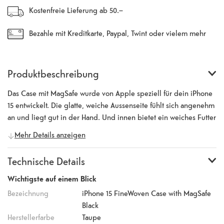
Kostenfreie Lieferung ab 50.–
Bezahle mit Kreditkarte, Paypal, Twint oder vielem mehr
Produktbeschreibung
Das Case mit MagSafe wurde von Apple speziell für dein iPhone
15 entwickelt. Die glatte, weiche Aussenseite fühlt sich angenehm
an und liegt gut in der Hand. Und innen bietet ein weiches Futter
aus Mikrofaser zusätzlichen Schutz. Nebst dem tollen Design,
Mehr Details anzeigen
bietet das Case auch Schutz vor Kratzern und Stossen. Die perfekt
ausgerichteten Magnete machen kabelloses Laden schneller und
Technische Details
einfacher als je zuvor. Lass dein iPhone beim Laden einfach im
Case und docke dein MagSafe Ladegerät an oder leg es auf dein
Wichtigste auf einem Blick
Qi zertifiziertes Ladegerät.
Bezeichnung
iPhone 15 FineWoven Case with MagSafe
Black
Herstellerfarbe
Taupe