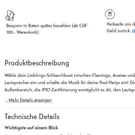
Verkaufe uns d
Bequem in Raten später bezahlen (ab CHF
Geld zurück.
H
100.- Warenkorb)
Produktbeschreibung
Wähle dein Lieblings-Schlauchboot zwischen Flamingo, Ananas und
Lautsprecher ein und schalte die Musik für deine Pool-Partys ein! D
Außenbereich, die IPX7-Zertifizierung ermöglicht es dir, den Laut
Akkulaufzeit von bis zu 4 Stunden kannst du mit einem einzigen C
Mehr Details anzeigen
sogar in einen lustigen Getränkehalter. Genieße an heißen Sommer
trinkst. Nach dem Gebrauch kannst du einfach die Luft raus lassen un
Technische Details
Wichtigste auf einem Blick