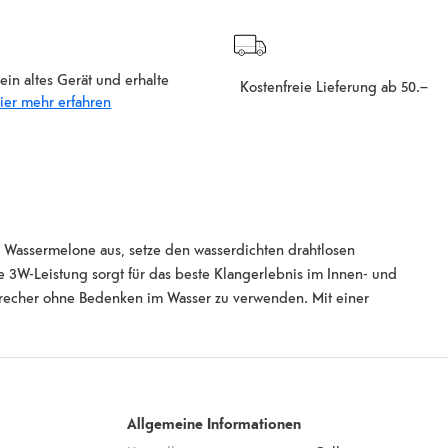
ein altes Gerät und erhalte
Kostenfreie Lieferung ab 50.–
ier mehr erfahren
 Wassermelone aus, setze den wasserdichten drahtlosen
ie 3W-Leistung sorgt für das beste Klangerlebnis im Innen- und
sprecher ohne Bedenken im Wasser zu verwenden. Mit einer
harge mehr als 80 Titel anhören. Der POOL SPEAKER verwandelt sich
tagen deine entspannte Zeit am Pool, während du einen Cocktail
d für die nächste Party wegstellen!
Allgemeine Informationen