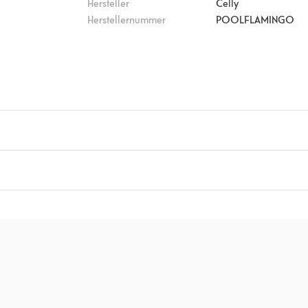
Hersteller
Celly
Herstellernummer
POOLFLAMINGO
tt 9
)