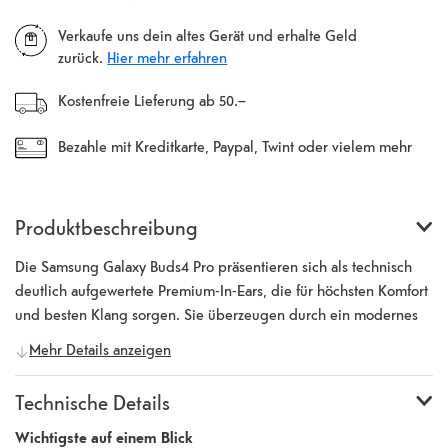
Verkaufe uns dein altes Gerät und erhalte Geld
zurück.
Hier mehr erfahren
Kostenfreie Lieferung ab 50.–
Bezahle mit Kreditkarte, Paypal, Twint oder vielem mehr
Produktbeschreibung
Die Samsung Galaxy Buds4 Pro präsentieren sich als technisch
deutlich aufgewertete Premium-In-Ears, die für höchsten Komfort
und besten Klang sorgen. Sie überzeugen durch ein modernes
Design mit flacheren Stielen und Silikon-Ohrstöpseln, die eine
Mehr Details anzeigen
bessere passive Geräuschisolierung ermöglichen. Im Inneren
kommt ein hochwertiges Audiosystem mit bidirektionalen
Technische Details
Treibern zum Einsatz. Ein separater Woofer und Tweeter sorgen
für ein besonders immersives und ausgewogenes Klangbild. Für
Wichtigste auf einem Blick