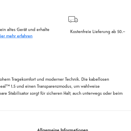
ein altes Gerät und erhalte
Kostenfreie Lieferung ab 50.–
ier mehr erfahren
hohem Tragekomfort und moderner Technik. Die kabellosen
 Seal™ 1.5 und einen Transparenzmodus, um wahlweise
 Stabilisator sorgt für sicheren Halt, auch unterwegs oder beim
 Klang, während Funktionen wie „Glasklare Anrufe“ für deutliche
 ununterbrochene Wiedergabe und bis zu 20 Stunden mit dem Lade-
 Stunde Hörzeit. Der Akku im Lade-Case ist austauschbar, was die
nd schweiss- und wasserbeständig nach IP54. Zusätzlich bieten die
unktionen „Mein Gerät finden“, automatischer Audiowechsel zwischen
Allgemeine Informationen