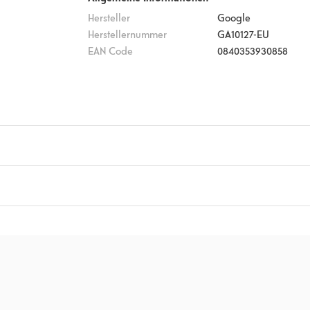
 Unterstützung für Sprachbefehle über den Gemini-Assistenten.
Hersteller
Google
t und Nachhaltigkeit in einem kompakten, stilvollen Design. Die
Herstellernummer
GA10127-EU
EAN Code
0840353930858
 in vier Größen (XS, S, M, L), Kurzanleitung
tt 9
)