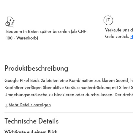
Verkaufe uns d
Bequem in Raten später bezahlen (ab CHF
Geld zurück.
H
100.- Warenkorb)
Produktbeschreibung
Google Pixel Buds 2a bieten eine Kombination aus klarem Sound, 
Kopfhörer verfügen über aktive Geräuschunterdrückung mit Silent
Umgebungsgeräusche zu blockieren oder durchzulassen. Der drehbare
Training. Mit ihren 11-mm-Treibern liefern sie satten, detailreichen
Mehr Details anzeigen
Sprachqualität sorgen. Die Akkulaufzeit beträgt bis zu 7 Stunden
Case. Eine Schnellladung von 5 Minuten im Case ermöglicht bis zu 1
Technische Details
Lebensdauer des Produkts deutlich verlängert. Die Pixel Buds 2a si
Pixel Buds eine enge Integration mit Pixel-Geräten, darunter die F
Wichtigste auf einem Blick