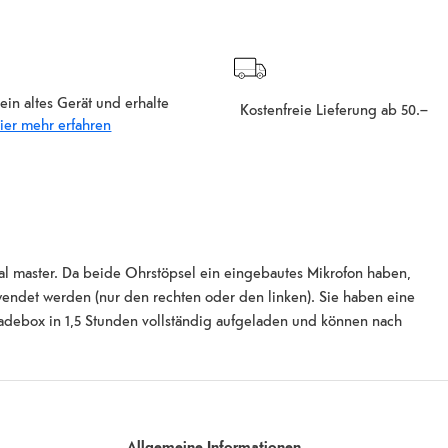
ein altes Gerät und erhalte
Kostenfreie Lieferung ab 50.–
ier mehr erfahren
al master. Da beide Ohrstöpsel ein eingebautes Mikrofon haben,
rwendet werden (nur den rechten oder den linken). Sie haben eine
adebox in 1,5 Stunden vollständig aufgeladen und können nach
rfolgt über das Smartphone oder über die Seite der Ohrstöpsel.
alien gefertigt. Die Fresh'N Rebel Twins Fuse unterstützen die
. Die Twins werden mit weichen Silikon-Ohrstöpseln in drei Grössen
 Geräuschunterdrückung. Die Kopfhörer nutzen Bluetooth 5.0 und
Allgemeine Informationen