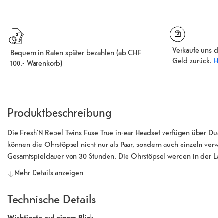
Verkaufe uns d
Bequem in Raten später bezahlen (ab CHF
Geld zurück.
H
100.- Warenkorb)
Produktbeschreibung
Die Fresh'N Rebel Twins Fuse True in-ear Headset verfügen über Du
können die Ohrstöpsel nicht nur als Paar, sondern auch einzeln ve
Gesamtspieldauer von 30 Stunden. Die Ohrstöpsel werden in der L
jedem Aufladen 6 Stunden lang verwendet werden. Die Steuerung e
Mehr Details anzeigen
Die Ladebox der Twins Fuse ist kompakt und aus hochwertigen Materi
Verwendung eines Sprachassistenten wie Siri oder Google Assistant
Technische Details
geliefert und gewährleisten dank der In-Ear-Passform eine passive
sind mit iOS- und Android-Geräten kompatibel.
Wichtigste auf einem Blick