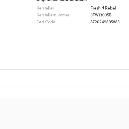
Hersteller
Fresh'N Rebel
Herstellernummer
3TW1300SB
EAN Code
8720249805885
rer, Ladebox, Ladekabel (USB auf USB-C), Weiche Silikon-Ohrstöpsel i
tt 9
)