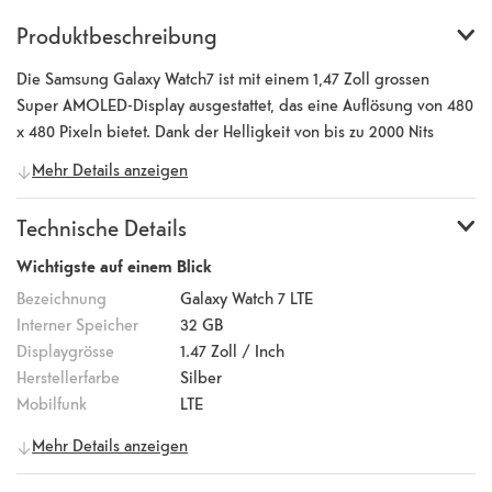
Produktbeschreibung
Die Samsung Galaxy Watch7 ist mit einem 1,47 Zoll grossen
Super AMOLED-Display ausgestattet, das eine Auflösung von 480
x 480 Pixeln bietet. Dank der Helligkeit von bis zu 2000 Nits
bleibt das Display auch bei Sonneneinstrahlung perfekt lesbar.
Mehr Details anzeigen
Mit 32 GB Speicherplatz verfügt die Uhr über ausreichend Platz
für deine Lieblingsapps, Musik und Fotos. Der leistungsstarke
Technische Details
Akku mit 425 mAh sorgt für eine lange Laufzeit. Wasserdicht bis
zu 5 ATM und nach IP68 zertifiziert, hält die Galaxy Watch7 den
Wichtigste auf einem Blick
Strapazen des Alltags problemlos stand. Fortschrittliche Sensoren
Bezeichnung
Galaxy Watch 7 LTE
liefern dir detaillierte Einblicke in deine Gesundheitsdaten wie
Interner Speicher
32 GB
Schlaf, Puls, Blutdruck und Herzfrequenz. So behältst du deine
Displaygrösse
1.47
Zoll / Inch
Gesundheit im Blick und kannst dein Wohlbefinden aktiv
Herstellerfarbe
Silber
verbessern. Wear OS Powered by Samsung ermöglicht die
Mobilfunk
LTE
Kompatibilität mit einer Vielzahl von Apps, die dir zusätzliche
Allgemeine Informationen
Mehr Details anzeigen
Funktionen und Möglichkeiten bieten. Ob Fitness-Tracking,
Hersteller
Samsung
Nachrichtenempfang oder Musikwiedergabe – die Galaxy Watch7