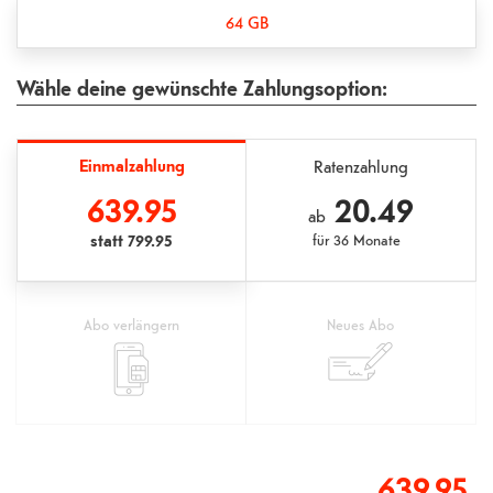
64 GB
Wähle deine gewünschte Zahlungsoption:
Einmalzahlung
Ratenzahlung
639.95
20.49
ab
statt
799.95
für
36 Monate
Abo verlängern
Neues Abo
639.95