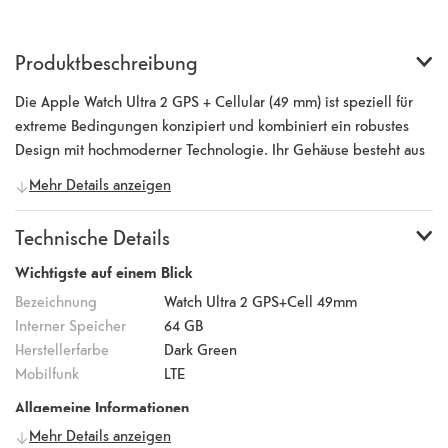
Produktbeschreibung
Die Apple Watch Ultra 2 GPS + Cellular (49 mm) ist speziell für
extreme Bedingungen konzipiert und kombiniert ein robustes
Design mit hochmoderner Technologie. Ihr Gehäuse besteht aus
strapazierfähigem Titan der Klasse 5 und wurde nach
Mehr Details anzeigen
militärischen Standards (MIL-STD 810H) getestet. Dazu zählen
Tests unter extremen Bedingungen wie große Höhen, extreme
Technische Details
Temperaturen, Temperaturschwankungen, Eintauchen ins Wasser,
Vibrationen und mehr. Die Uhr ist bis zu 100 Meter wasserdicht
Wichtigste auf einem Blick
und für Sporttaucher bis zu einer Tiefe von 40 Metern geeignet.
Bezeichnung
Watch Ultra 2 GPS+Cell 49mm
Ausgestattet mit dem leistungsstarken S9 SiP-Chip und einem
Interner Speicher
64 GB
64-Bit-Dual-Core-Prozessor, bietet die Ultra 2 hervorragende
Herstellerfarbe
Dark Green
Leistung. Zu den Gesundheitsfunktionen gehören ein
Mobilfunk
LTE
elektrischer und ein optischer Herzsensor der dritten Generation,
Allgemeine Informationen
ein Temperatursensor, ein Tiefenmesser mit einer Präzision von ±1
Mehr Details anzeigen
Hersteller
Apple
Meter sowie ein Wassertemperatursensor. Das Always-On Retina