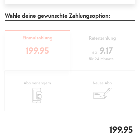
Wähle deine gewünschte Zahlungsoption:
Einmalzahlung
Ratenzahlung
199.95
9.17
ab
für
24 Monate
Abo verlängern
Neues Abo
199.95