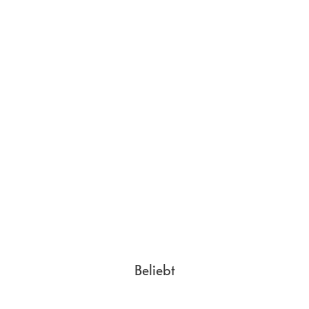
Dimensionen
Tiefe
8.55
mm
Breite
75.9
mm
Länge
164.6
mm
Gewicht
190
g
Beliebt