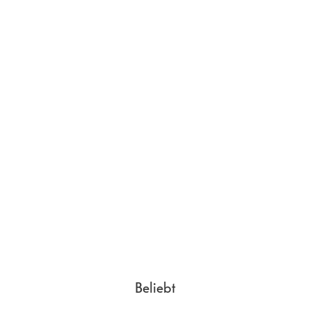
Dimensionen
Tiefe
8.99
mm
Breite
78.53
mm
Länge
171.9
mm
Gewicht
220
g
Beliebt