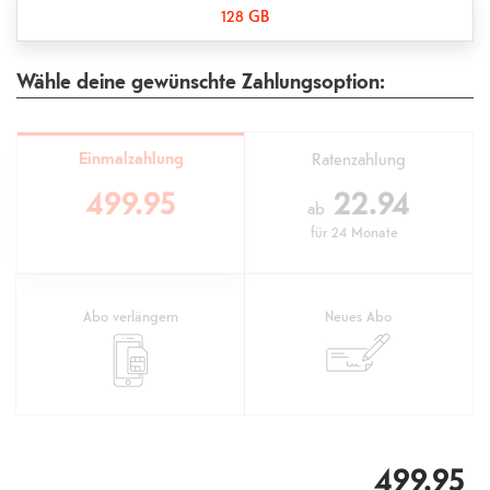
128 GB
Wähle deine gewünschte Zahlungsoption:
Einmalzahlung
Ratenzahlung
499.95
22.94
ab
für
24 Monate
Abo verlängern
Neues Abo
499.95