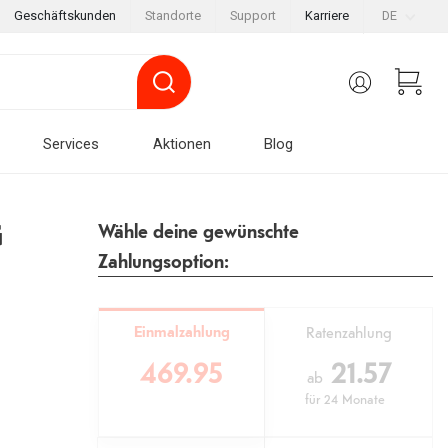
Geschäftskunden
Standorte
Support
Karriere
DE
Services
Aktionen
Blog
G
Wähle deine gewünschte
Zahlungsoption:
Einmalzahlung
Ratenzahlung
469.95
21.57
ab
für
24 Monate