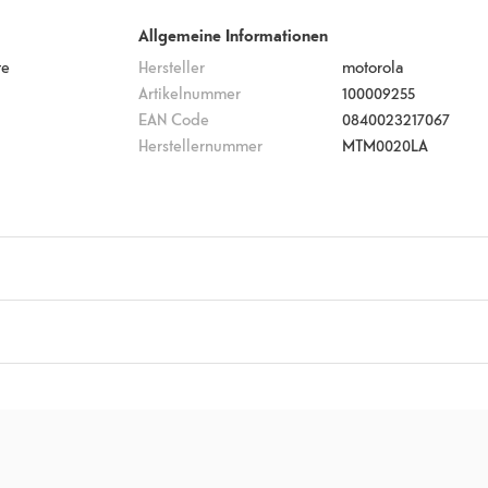
Allgemeine Informationen
te
Hersteller
motorola
Artikelnummer
100009255
EAN Code
0840023217067
Herstellernummer
MTM0020LA
Kameraeigenschaften
Rückkamera
108
MP
Front-Kamera
8
MP
Anzahl Rückkameras
3
wer 30W Ladekabel, USB Typ-C Kabel, Anleitung, SIM Tool, Handyhüll
Anzahl Frontkameras
1
Lichtstärke Rückkamera
1.9
f
Lichtstärke Front-
2.2
f
tt 9
)
Kamera
Blitz
none