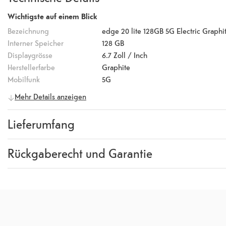
Wichtigste auf einem Blick
Bezeichnung
edge 20 lite 128GB 5G Electric Graphi
Interner Speicher
128 GB
Displaygrösse
6.7
Zoll / Inch
Herstellerfarbe
Graphite
Mobilfunk
5G
Mehr Details anzeigen
Handy Eigenschaften
Betriebssystem
Android
Lieferumfang
Version
11
Prozessorkerne
Octa-Core (8)
Lieferumfang
Motorola edge 20 Lite, TurboPo
Auflösung
1080 x 2400
Rückgaberecht und Garantie
Pixeldichte
393
ppi
Garantie
24 Monate
Arbeitsspeicher
8 GB
Rückgaberecht
14 Tage
(
Richtlinien, AGB Abschni
Speichererweiterung
none
Speicherkartentyp
none
Wireless Charging
none
SIM-Kartentyp
SIM