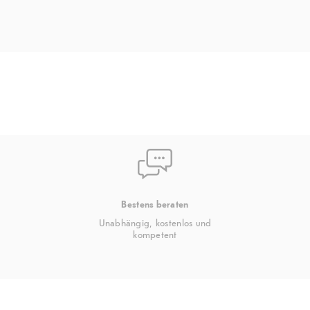
rossem
ngssensor,
htsensoren
chtserkennung
, 4K Dolby
lit
Bestens beraten
Unabhängig, kostenlos und
kompetent