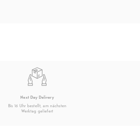
Schutzart
IP68
Sensoren
Face ID, Barometer, Gyrosensor mit g
Dynamikbereich, High‑g Beschleunigu
Näherungssensor, Zwei Umgebungslic
Entsperrungsart
Streichen, Muster, PIN, Passwort, Gesi
Weitere Features
Apple Intelligence, Siri, Haptic Touch
Videoaufnahme, Notruf SOS über Satel
Next Day Delivery
Bis 16 Uhr bestellt, am nächsten
Werktag geliefert