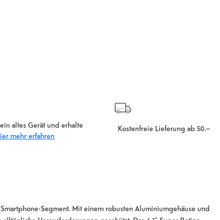
ein altes Gerät und erhalte
Kostenfreie Lieferung ab 50.–
ier mehr erfahren
le-Smartphone-Segment. Mit einem robusten Aluminiumgehäuse und
 alltägliche Herausforderungen geschützt. Das 6,1" Super Retina