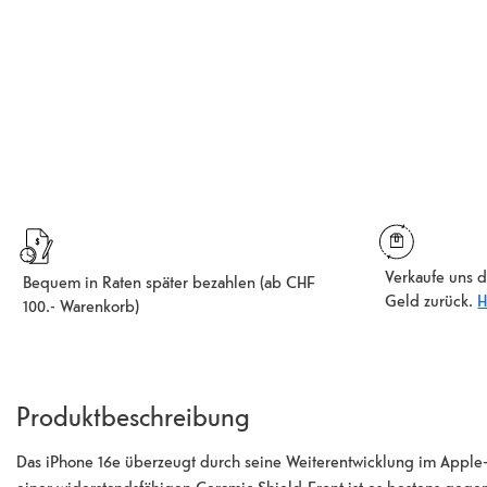
Verkaufe uns d
Bequem in Raten später bezahlen (ab CHF
Geld zurück.
H
100.- Warenkorb)
Produktbeschreibung
Das iPhone 16e überzeugt durch seine Weiterentwicklung im App
einer widerstandsfähigen Ceramic Shield-Front ist es bestens gegen