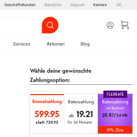
Geschäftskunden
Standorte
Support
Karriere
DE
Services
Aktionen
Blog
Wähle deine gewünschte
Zahlungsoption:
FLEXRATE
Einmalzahlung
Ratenzahlung
Ratenzahlung
mit Restwert
599.95
19.21
20.87/
24 Mt.
ab
statt
729.95
für
36 Monate
0% Zins