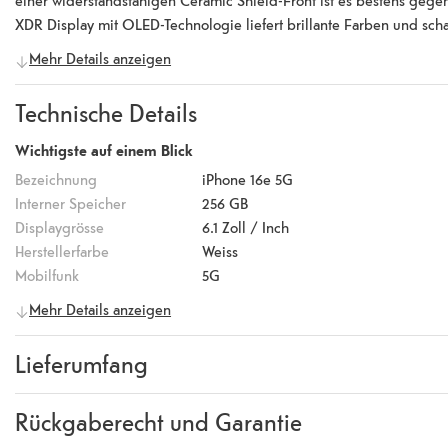
XDR Display mit OLED-Technologie liefert brillante Farben und scha
leistungsstarken A18 Chip sorgt es für flüssige Performance und di
Mehr Details anzeigen
einer 48-Megapixel-Hauptkamera und Ultraweitwinkelkamera erfass
bei allen Lichtverhältnissen optimiert. Mit 4K HDR und verbessertem
Technische Details
lädt dank USB-C Schnellladefunktion in nur 30 Minuten auf 50 % u
Technologie für flexibles Laden. Das iPhone 16e ist in Schwarz und 
Wichtigste auf einem Blick
GB.
Bezeichnung
iPhone 16e 5G
Interner Speicher
256 GB
Displaygrösse
6.1
Zoll / Inch
Herstellerfarbe
Weiss
Mobilfunk
5G
Mehr Details anzeigen
Handy Eigenschaften
Betriebssystem
iOS
Lieferumfang
Version
18
Chipsatz
A18 Chip
Lieferumfang
iPhone 16e, USB-C-Ladekabel, 
Prozessorkerne
Hexa-Core (6)
Rückgaberecht und Garantie
Auflösung
2532 x 1170