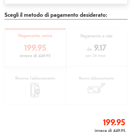
Scegli il metodo di pagamento desiderato:
Pagamento unico
Pagamento a rate
199.95
9.17
da
invece di
449.95
per
24 mesi
Rinnova l'abbonamento
Nuovo abbonamento
199.95
invece di
449.95