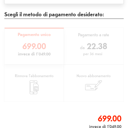
Scegli il metodo di pagamento desiderato:
Pagamento unico
Pagamento a rate
699.00
22.38
da
invece di
1’049.00
per
36 mesi
Rinnova l'abbonamento
Nuovo abbonamento
699.00
invece di
1’049.00