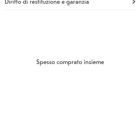
Diritto di restituzione e garanzia
Numero
MD1T4QL/A
Garanzia
12 mesi
produttore
Rückgaberecht
14 Giorni
(
CCG Sezione 9.
)
Eigenschaften a portata di mano
Sistema operativo
iOS
Versione
18
Chipset
A18 Chip
Core del
Hexa-Core (6)
Spesso comprato insieme
processore
Risoluzione
2532 x 1170
Densità in pixel
460
ppi
Memoria di
none
sistema
Espansione di
No
memoria
Tipo di scheda di
none
memoria
Ricarica wireless
Sì
Tipo di carta SIM
SIM, eSIM