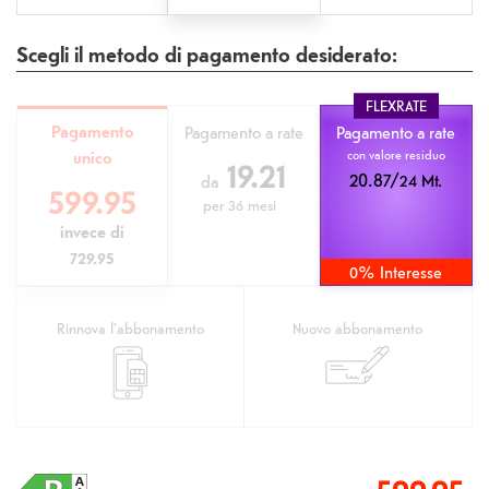
Scegli il metodo di pagamento desiderato:
FLEXRATE
Pagamento
Pagamento a rate
Pagamento a rate
unico
con valore residuo
19.21
20.87/
24 Mt.
da
599.95
per
36 mesi
invece di
729.95
0% Interesse
Rinnova l'abbonamento
Nuovo abbonamento