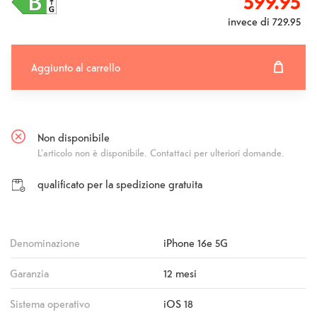
599.95
invece di
729.95
Aggiunto al carrello
Aggiunto al carrello
Fehlgeschlagen
Non disponibile
L'articolo non è disponibile. Contattaci per ulteriori domande.
qualificato per la spedizione gratuita
Denominazione
iPhone 16e 5G
Garanzia
12 mesi
Sistema operativo
iOS 18