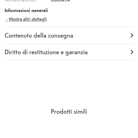
Informazioni generali
Mostra altri dettagli
Produttore
itStyle
Numero
Y0914KEB01
produttore
Contenuto della consegna
Fornitura
Ladekabel Lightning 1m
Diritto di restituzione e garanzia
Garanzia
24 mesi
Rückgaberecht
14 Giorni
(
CCG Sezione 9.
)
Prodotti simili