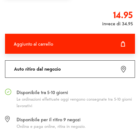
14.95
invece di
34.95
Aggiunto al carrello
Aggiunto al carrello
Fehlgeschlagen
Auto ritiro dal negozio
Disponibile tra 5-10 giorni
Le ordinazioni effettuate oggi vengono consegnate tra 5-10 giorni
lavorativi
Disponibile per il ritiro
9
negozi
Ordina e paga online, ritira in negozio.