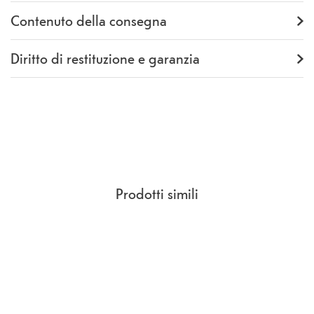
Produttore
SOHOTREE
Numero
2223PE
Contenuto della consegna
produttore
Fornitura
Backcover
Diritto di restituzione e garanzia
Garanzia
24 mesi
Rückgaberecht
14 Giorni
(
CCG Sezione 9.
)
Prodotti simili