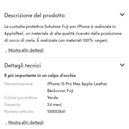
Descrizione del prodotto
La custodia protettiva Sohotree Fuji per iPhone è realizzata in
ApplePeel, un materiale di alta qualità ricavato dalla produzione
di succo di mela. È realizzata con materiali 100% vegani.
L'ApplePeel, idrorepellente e resistente, offre una protezione
Mostra altri dettagli
aggiuntiva. L'interno della custodia protettiva è dotato di uno
strato di microfibra. I magneti perfettamente allineati rendono la
Dettagli tecnici
ricarica wireless più veloce e semplice che mai. È sufficiente
lasciare l'iPhone nella custodia durante la ricarica e agganciare il
Il più importante in un colpo d'occhio
caricatore MagSafe o posizionarlo sul caricatore certificato Qi. La
Denominazione
iPhone 15 Pro Max Apple Leather
fotocamera, tutti i pulsanti e le porte possono essere utilizzati. La
Backcover Fuji
custodia protettiva è compatibile con NFC e consente di
Colore produttore
Verde
effettuare pagamenti senza contatto con l'Apple iPhone.
Garanzia
24 mesi
Numero articolo
100012841
Informazioni generali
Mostra altri dettagli