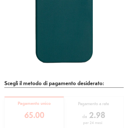
Scegli il metodo di pagamento desiderato:
Pagamento unico
Pagamento a rate
65.00
2.98
da
per
24 mesi