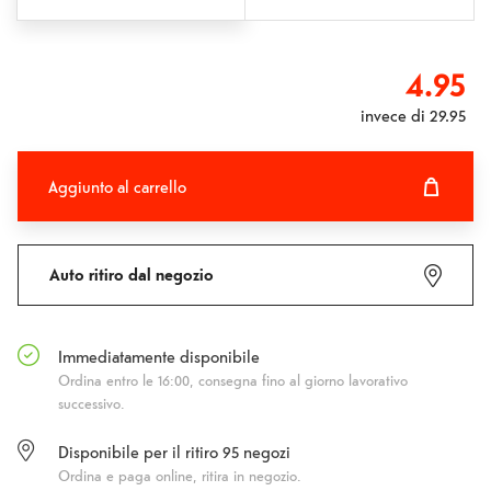
4.95
invece di
29.95
Aggiunto al carrello
Aggiunto al carrello
Fehlgeschlagen
Auto ritiro dal negozio
Immediatamente disponibile
Ordina entro le 16:00, consegna fino al giorno lavorativo
successivo.
Disponibile per il ritiro
95
negozi
Ordina e paga online, ritira in negozio.