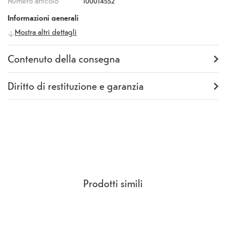
Numero articolo
100014552
Informazioni generali
Mostra altri dettagli
Produttore
Samsung
Numero
497156
produttore
Contenuto della consegna
Fornitura
Backcover
Diritto di restituzione e garanzia
Garanzia
24 mesi
Rückgaberecht
14 Giorni
(
CCG Sezione 9.
)
Prodotti simili