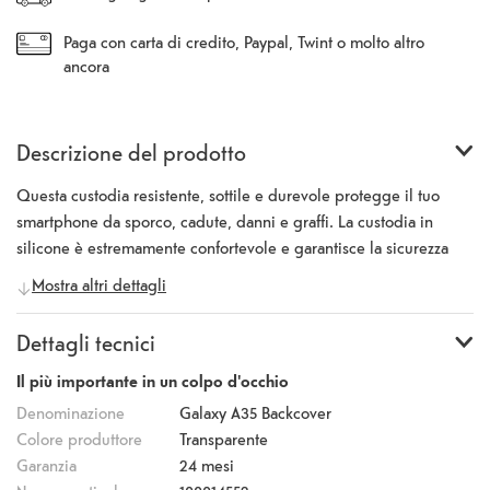
Paga con carta di credito, Paypal, Twint o molto altro
ancora
Descrizione del prodotto
Questa custodia resistente, sottile e durevole protegge il tuo
smartphone da sporco, cadute, danni e graffi. La custodia in
silicone è estremamente confortevole e garantisce la sicurezza
del tuo smartphone e un elevato comfort di utilizzo. Il silicone di
Mostra altri dettagli
alta qualità con cui è realizzata la custodia assicura una lunga
durata e una presa salda. La superficie migliora la presa e riduce
Dettagli tecnici
le impronte digitali. I bordi rialzati intorno alla fotocamera e al
display impediscono i graffi. La fotocamera e tutti i pulsanti e le
Il più importante in un colpo d'occhio
porte possono comunque essere utilizzati.
Denominazione
Galaxy A35 Backcover
Colore produttore
Transparente
Garanzia
24 mesi