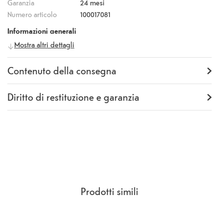
Garanzia
24 mesi
Numero articolo
100017081
Informazioni generali
Mostra altri dettagli
Produttore
itStyle
Numero
Y0SM023TP00
produttore
Contenuto della consegna
Fornitura
Backcover
Diritto di restituzione e garanzia
Garanzia
24 mesi
Rückgaberecht
14 Giorni
(
CCG Sezione 9.
)
Prodotti simili