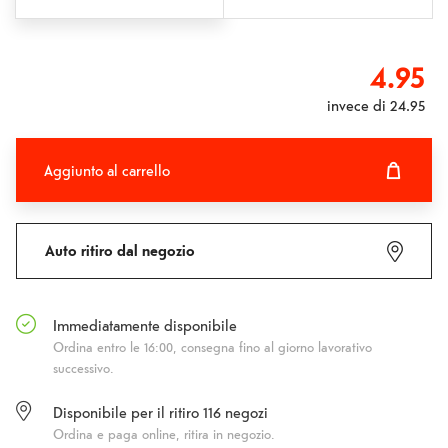
4.95
invece di
24.95
Aggiunto al carrello
Aggiunto al carrello
Fehlgeschlagen
Auto ritiro dal negozio
Immediatamente disponibile
Ordina entro le 16:00, consegna fino al giorno lavorativo
successivo.
Disponibile per il ritiro
116
negozi
Ordina e paga online, ritira in negozio.