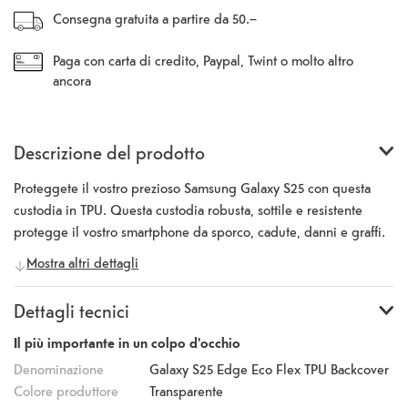
Consegna gratuita a partire da 50.–
Paga con carta di credito, Paypal, Twint o molto altro
ancora
Descrizione del prodotto
Proteggete il vostro prezioso Samsung Galaxy S25 con questa
custodia in TPU. Questa custodia robusta, sottile e resistente
protegge il vostro smartphone da sporco, cadute, danni e graffi.
La sensazione è estremamente confortevole e il silicone di alta
Mostra altri dettagli
qualità con cui è realizzata la custodia assicura una lunga durata e
una presa salda. La superficie migliora la presa e riduce le
Dettagli tecnici
impronte digitali. I bordi rialzati intorno alla fotocamera e al
display impediscono i graffi. La fotocamera e tutti i pulsanti e le
Il più importante in un colpo d'occhio
connessioni possono essere utilizzati.
Denominazione
Galaxy S25 Edge Eco Flex TPU Backcover
Colore produttore
Transparente