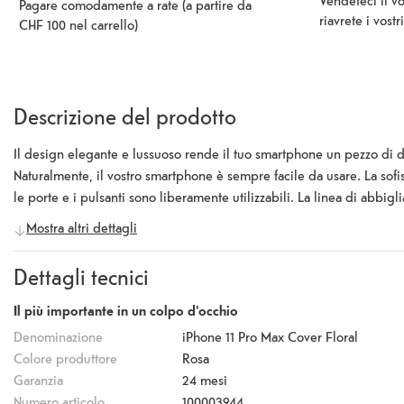
Vendeteci il v
Pagare comodamente a rate (a partire da
riavrete i vostr
CHF 100 nel carrello)
Descrizione del prodotto
Il design elegante e lussuoso rende il tuo smartphone un pezzo di des
Naturalmente, il vostro smartphone è sempre facile da usare. La sofis
le porte e i pulsanti sono liberamente utilizzabili. La linea di ab
cellulari di fascia alta, perfette per coloro che non vogliono acconte
Mostra altri dettagli
maniche Fashion Hardcase non solo offrono protezione, ma anche una va
Dettagli tecnici
Il più importante in un colpo d'occhio
Denominazione
iPhone 11 Pro Max Cover Floral
Colore produttore
Rosa
Garanzia
24 mesi
Numero articolo
100003944