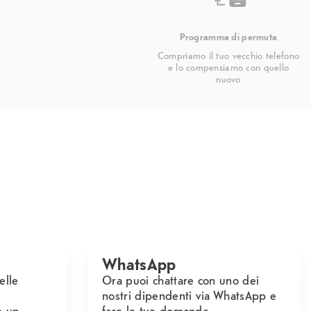
Programma di permuta
Compriamo il tuo vecchio telefono
e lo compensiamo con quello
nuovo
WhatsApp
elle
Ora puoi chattare con uno dei
nostri dipendenti via WhatsApp e
e un
fare le tue domande.