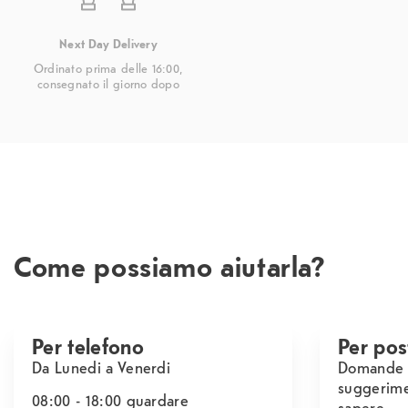
Next Day Delivery
Ordinato prima delle 16:00,
consegnato il giorno dopo
Come possiamo aiutarla?
Per telefono
Per pos
Da Lunedi a Venerdi
Domande s
suggerime
08:00 - 18:00
guardare
sapere.