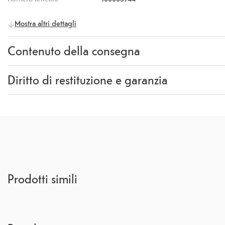
Mostra altri dettagli
Contenuto della consegna
Fornitura
Backcover
Diritto di restituzione e garanzia
Garanzia
24 mesi
Rückgaberecht
14 Giorni
(
CCG Sezione 9.
)
Prodotti simili