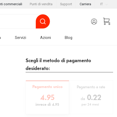
nti commerciali
Punti di vendita
Support
Carriera
IT
a
Servizi
Azioni
Blog
Scegli il metodo di pagamento
desiderato:
Pagamento unico
Pagamento a rate
4.95
0.22
da
invece di
4.95
per
24 mesi