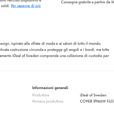
ostro vecchio dispositivo e
Consegna gratuita a partire da 5
i soldi.
Per saperne di più
ign, ispirato alle sfilate di moda e ai saloni di tutto il mondo.
ticata costruzione circonda e protegge gli angoli e i bordi, ma tutte
bigliamento iDeal of Sweden comprende una collezione di custodie per
ntarsi della media e sono alla ricerca di qualcosa di speciale. Le
rietà di look che si adattano alla tua personalità e al tuo stile.
Informazioni generali
Produttore
iDeal of Sweden
Numero produttore
COVER IPH6519 FL