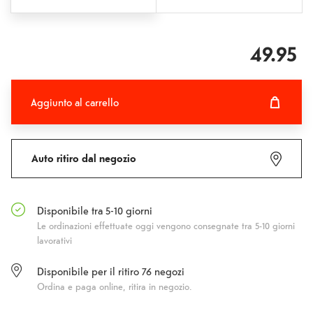
49.95
Aggiunto al carrello
Aggiunto al carrello
Fehlgeschlagen
Auto ritiro dal negozio
Disponibile tra 5-10 giorni
Le ordinazioni effettuate oggi vengono consegnate tra 5-10 giorni
lavorativi
Disponibile per il ritiro
76
negozi
Ordina e paga online, ritira in negozio.