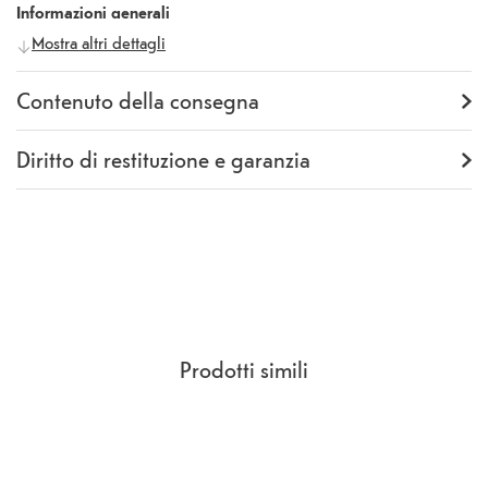
Informazioni generali
Mostra altri dettagli
Produttore
Google
Numero
GA09831-WW
produttore
Contenuto della consegna
Fornitura
Backcover
Diritto di restituzione e garanzia
Garanzia
24 mesi
Rückgaberecht
14 Giorni
(
CCG Sezione 9.
)
Prodotti simili