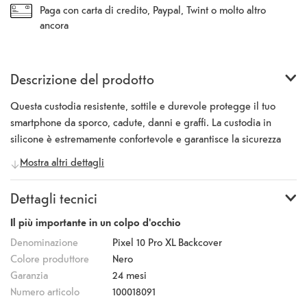
Paga con carta di credito, Paypal, Twint o molto altro
ancora
Descrizione del prodotto
Questa custodia resistente, sottile e durevole protegge il tuo
smartphone da sporco, cadute, danni e graffi. La custodia in
silicone è estremamente confortevole e garantisce la sicurezza
del tuo smartphone e un elevato comfort di utilizzo. Il silicone di
Mostra altri dettagli
alta qualità con cui è realizzata la custodia assicura una lunga
durata e una presa salda. La superficie migliora la presa e riduce
Dettagli tecnici
le impronte digitali. La fotocamera e tutti i pulsanti e le porte
possono comunque essere utilizzati.
Il più importante in un colpo d'occhio
Denominazione
Pixel 10 Pro XL Backcover
Colore produttore
Nero
Garanzia
24 mesi
Numero articolo
100018091