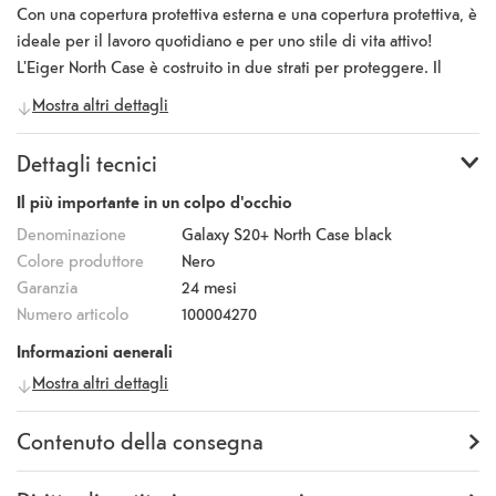
Con una copertura protettiva esterna e una copertura protettiva, è
ideale per il lavoro quotidiano e per uno stile di vita attivo!
L'Eiger North Case è costruito in due strati per proteggere. Il
coperchio interno in TPU protegge il dispositivo da urti e
Mostra altri dettagli
vibrazioni. L'involucro esterno in policarbonato robusto e
resistente agli urti protegge il telefono da cadute o graffi
Dettagli tecnici
accidentali. La superficie robusta, strutturata e antiscivolo rende il
guscio molto confortevole, mentre i pulsanti neri integrati sono
Il più importante in un colpo d'occhio
facili da usare. L'Eiger North Case è stato progettato e testato per
Denominazione
Galaxy S20+ North Case black
resistere a cadute da un'altezza di 1,8 m e i bordi rialzati della
Colore produttore
Nero
lunetta proteggono lo schermo.
Garanzia
24 mesi
Numero articolo
100004270
Informazioni generali
Mostra altri dettagli
Produttore
Eiger
Numero
EGCA00189
produttore
Contenuto della consegna
Fornitura
Backcover