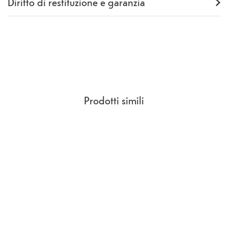
Diritto di restituzione e garanzia
Garanzia
24 mesi
Rückgaberecht
14 Giorni
(
CCG Sezione 9.
)
Prodotti simili