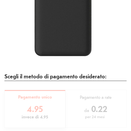
Scegli il metodo di pagamento desiderato:
Pagamento unico
Pagamento a rate
4.95
0.22
da
invece di
4.95
per
24 mesi