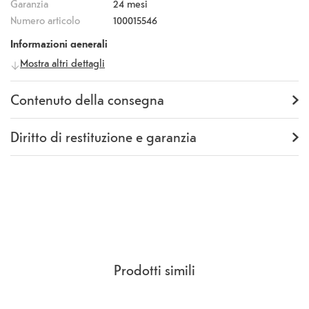
Garanzia
24 mesi
Numero articolo
100015546
Informazioni generali
Mostra altri dettagli
Produttore
dbramante1928
Numero
IU61CL006283
produttore
Contenuto della consegna
Fornitura
Backcover
Diritto di restituzione e garanzia
Garanzia
24 mesi
Rückgaberecht
14 Giorni
(
CCG Sezione 9.
)
Prodotti simili