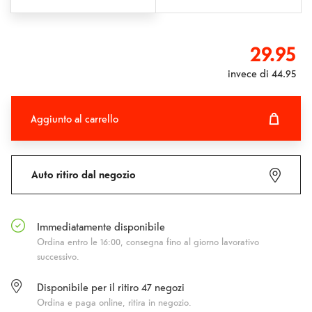
29.95
invece di
44.95
Aggiunto al carrello
Aggiunto al carrello
Fehlgeschlagen
Auto ritiro dal negozio
Immediatamente disponibile
Ordina entro le 16:00, consegna fino al giorno lavorativo
successivo.
Disponibile per il ritiro
47
negozi
Ordina e paga online, ritira in negozio.