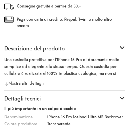
Consegna gratuita a partire da 50.–
Paga con carta di credito, Paypal, Twint o molto altro
ancora
Descrizione del prodotto
Una custodia protettiva per l'iPhone 16 Pro di dbramante molto
semplice ed elegante allo stesso tempo. Questa custodia per
cellulare è realizzata al 100% in plastica ecologica, ma non si
sente affatto perché la qualità è comunque di prim'ordine. D3O®
Mostra altri dettagli
è il leader mondiale nella protezione dagli impatti ed è utilizzato
da atleti professionisti, soldati e motociclisti. Il design ultra-sottile
Dettagli tecnici
offre protezione per impatti fino a 4m/13ft e garantisce la
massima protezione senza aggiungere ingombro. Il magnete
Il più importante in un colpo d'occhio
MagSafe integrato consente una ricarica wireless senza sforzo. La
Denominazione
iPhone 16 Pro Iceland Ultra MS Backcover
sensazione di morbidezza della superficie nella mano sarà
Colore produttore
Transparente
piacevolissima.