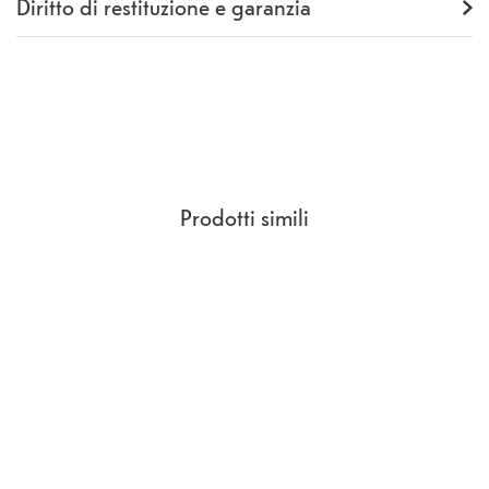
Diritto di restituzione e garanzia
Garanzia
24 mesi
Rückgaberecht
14 Giorni
(
CCG Sezione 9.
)
Prodotti simili