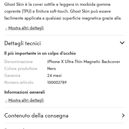
Ghost Skin è la cover sottile e leggera in morbida gomma
coprente (TPU) e finitura soft-touch. Ghost Skin può essere
facilmente applicata a qualsiasi superficie magnetica grazie alla
placca metallica ultrasottile contenuta al suo interno. In auto, a
Mostra altri dettagli
casa o in ufficio: utilizza Ghost Skin con tutti i supporti magnetici
della linea Ghost Technology
Dettagli tecnici
Il più importante in un colpo d'occhio
Denominazione
iPhone X Ultra Thin Magnetic Backcover
Colore produttore
Nero
Garanzia
24 mesi
Numero articolo
100002789
Informazioni generali
Mostra altri dettagli
Produttore
Celly
Numero
GHOSTSKIN900BK
produttore
Contenuto della consegna
Fornitura
Backcover