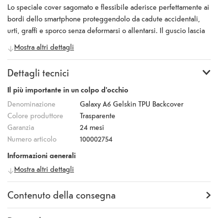
Lo speciale cover sagomato e flessibile aderisce perfettamente ai
bordi dello smartphone proteggendolo da cadute accidentali,
urti, graffi e sporco senza deformarsi o allentarsi. Il guscio lascia
facile accesso a comandi, connettori, speaker e fotocamera e
Mostra altri dettagli
permette di ricaricare il telefono senza togliere la cover. Gelskin
è la soluzione ergonomica ideale per proteggere il tuo
Dettagli tecnici
Smartphone.
Il più importante in un colpo d'occhio
Denominazione
Galaxy A6 Gelskin TPU Backcover
Colore produttore
Trasparente
Garanzia
24 mesi
Numero articolo
100002754
Informazioni generali
Mostra altri dettagli
Produttore
Celly
Numero
GELSKIN737
produttore
Contenuto della consegna
Fornitura
Backcover