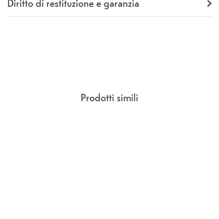
Diritto di restituzione e garanzia
Garanzia
24 mesi
Rückgaberecht
14 Giorni
(
CCG Sezione 9.
)
Prodotti simili