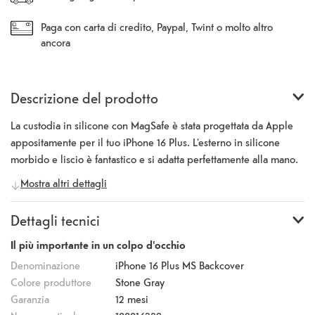
Paga con carta di credito, Paypal, Twint o molto altro
ancora
Descrizione del prodotto
La custodia in silicone con MagSafe è stata progettata da Apple
appositamente per il tuo iPhone 16 Plus. L'esterno in silicone
morbido e liscio è fantastico e si adatta perfettamente alla mano.
E all'interno, una morbida fodera in microfibra offre una
Mostra altri dettagli
protezione extra. Oltre al grande design, la custodia offre anche
una protezione contro graffi e urti. Con magneti incorporati che si
Dettagli tecnici
allineano perfettamente con iPhone 16 Plus, si attacca e si stacca
magicamente per una ricarica wireless più veloce. I magneti
Il più importante in un colpo d'occhio
perfettamente allineati rendono la ricarica senza fili più veloce e
Denominazione
iPhone 16 Plus MS Backcover
semplice che mai. Durante la ricarica, lasciate semplicemente
Colore produttore
Stone Gray
l'iPhone nella sua custodia e agganciate il tuo caricabatterie
Garanzia
12 mesi
MagSafe o mettetelo sul tuo caricabatterie certificato Qi.