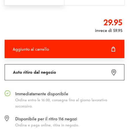
29.95
invece di
59.95
Aggiunto al carrello
Aggiunto al carrello
Fehlgeschlagen
Auto ritiro dal negozio
Immediatamente disponibile
Ordina entro le 16:00, consegna fino al giorno lavorativo
successivo.
Disponibile per il ritiro
116
negozi
Ordina e paga online, ritira in negozio.