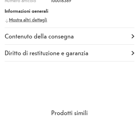
Numero articolo
100016389
Informazioni generali
Mostra altri dettagli
Produttore
Apple
Numero
MYYC3ZM/A
produttore
Contenuto della consegna
Fornitura
Backcover
Diritto di restituzione e garanzia
Garanzia
12 mesi
Rückgaberecht
14 Giorni
(
CCG Sezione 9.
)
Prodotti simili