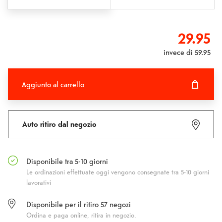
29.95
invece di
59.95
Aggiunto al carrello
Aggiunto al carrello
Fehlgeschlagen
Auto ritiro dal negozio
Disponibile tra 5-10 giorni
Le ordinazioni effettuate oggi vengono consegnate tra 5-10 giorni
lavorativi
Disponibile per il ritiro
57
negozi
Ordina e paga online, ritira in negozio.