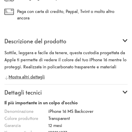
Paga con carta di credito, Paypal, Twint o molto altro
ancora
Descrizione del prodotto
Sottile, leggera e facile da tenere, questa custodia progettata da
Apple ti permette di vedere il colore del tuo iPhone 16 mentre lo
proteggi. Realizzata in policarbonato trasparente e materiali
flessibili, la custodia si adatta perfettamente ai pulsanti per un
Mostra altri dettagli
uso ottimale. L'interno e l'esterno hanno un rivestimento
antigraffio. E tutti i materiali e i rivestimenti sono stati ottimizzati
Dettagli tecnici
per evitare che la cassa ingiallisca nel tempo. Con i magneti
integrati che si allineano perfettamente con l'iPhone 16, la
Il più importante in un colpo d'occhio
custodia si tiene facilmente per una ricarica wireless più veloce.
Denominazione
iPhone 16 MS Backcover
Quando si ricarica, basta lasciare l'iPhone nella custodia e
Colore produttore
Transparent
agganciare il caricatore MagSafe, o metterlo sul caricatore
Garanzia
12 mesi
certificato Qi. Come ogni caso progettato da Apple, passa