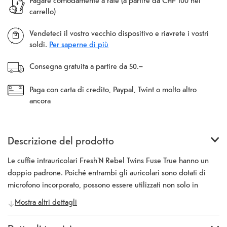
Pagare comodamente a rate (a partire da CHF 100 nel
carrello)
Vendeteci il vostro vecchio dispositivo e riavrete i vostri
soldi.
Per saperne di più
Consegna gratuita a partire da 50.–
Paga con carta di credito, Paypal, Twint o molto altro
ancora
Descrizione del prodotto
Le cuffie intrauricolari Fresh'N Rebel Twins Fuse True hanno un
doppio padrone. Poiché entrambi gli auricolari sono dotati di
microfono incorporato, possono essere utilizzati non solo in
coppia, ma anche singolarmente (solo il destro o il sinistro).
Mostra altri dettagli
Hanno un'autonomia totale di 30 ore. Gli auricolari si ricaricano
completamente nella scatola di ricarica in 1,5 ore e possono