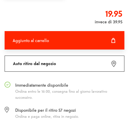
19.95
invece di
39.95
Aggiunto al carrello
Aggiunto al carrello
Fehlgeschlagen
Auto ritiro dal negozio
Immediatamente disponibile
Ordina entro le 16:00, consegna fino al giorno lavorativo
successivo.
Disponibile per il ritiro
57
negozi
Ordina e paga online, ritira in negozio.