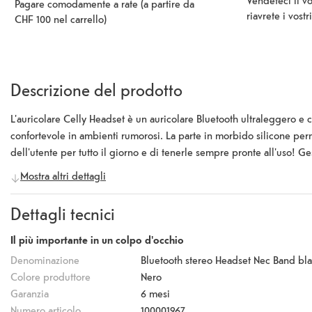
Vendeteci il v
Pagare comodamente a rate (a partire da
riavrete i vostr
CHF 100 nel carrello)
Descrizione del prodotto
L'auricolare Celly Headset è un auricolare Bluetooth ultraleggero e co
confortevole in ambienti rumorosi. La parte in morbido silicone perme
dell'utente per tutto il giorno e di tenerle sempre pronte all'uso! Ges
tecnologia multipoint, puoi collegare le cuffie a due dispositivi B
Mostra altri dettagli
la massima qualità del suono e la durata della batteria! Dotato di 
controllo del volume.
Dettagli tecnici
Il più importante in un colpo d'occhio
Denominazione
Bluetooth stereo Headset Nec Band bl
Colore produttore
Nero
Garanzia
6 mesi
Numero articolo
100001967