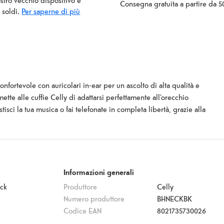
ostro vecchio dispositivo e
Consegna gratuita a partire da 5
i soldi.
Per saperne di più
nfortevole con auricolari in-ear per un ascolto di alta qualità e
tte alle cuffie Celly di adattarsi perfettamente all'orecchio
tisci la tua musica o fai telefonate in completa libertà, grazie alla
luetooth contemporaneamente. La tecnologia Bluetooth 4.2 garantisce
telecomando, microfono incorporato, pulsante multifunzione e
Informazioni generali
ack
Produttore
Celly
Numero produttore
BHNECKBK
Codice EAN
8021735730026