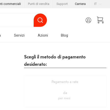
nti commerciali
Punti di vendita
Support
Carriera
IT
a
Servizi
Azioni
Blog
Scegli il metodo di pagamento
desiderato:
Pagamento a rate
da
per
mesi