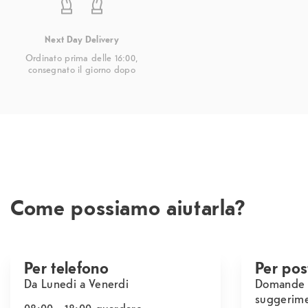
Next Day Delivery
Ordinato prima delle 16:00,
consegnato il giorno dopo
Come possiamo aiutarla?
Per telefono
Per pos
Da Lunedi a Venerdi
Domande s
suggerime