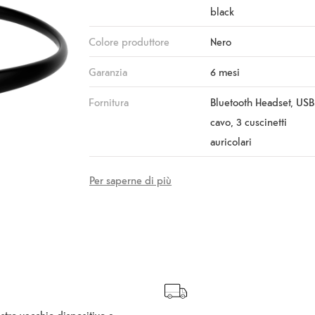
black
Colore produttore
Nero
Garanzia
6 mesi
Fornitura
Bluetooth Headset, USB
cavo, 3 cuscinetti
auricolari
Per saperne di più