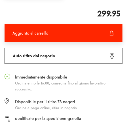
299.95
Aggiunto al carrello
Aggiunto al carrello
Fehlgeschlagen
Auto ritiro dal negozio
Immediatamente disponibile
Ordina entro le 16:00, consegna fino al giorno lavorativo
successivo.
Disponibile per il ritiro
73
negozi
Ordina e paga online, ritira in negozio.
qualificato per la spedizione gratuita