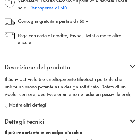
Vendeteci il vostro vecchio dispositivo e riavrete i vostri
soldi.
Per saperne di più
Consegna gratuita a partire da 50.–
Paga con carta di credito, Paypal, Twint o molto altro
ancora
Descrizione del prodotto
Il Sony ULT Field 5 è un altoparlante Bluetooth portatile che
unisce un suono potente a un design sofisticato. Dotato di un
woofer centrale, due tweeter anteriori e radiatori passivi laterali,
offre un'esperienza sonora impressionante. Le due modalità per i
Mostra altri dettagli
bassi, ULT1 e ULT2, consentono di personalizzare l'intensità dei
bassi. Con una durata della batteria fino a 25 ore senza
Dettagli tecnici
illuminazione, il diffusore è ideale per lunghe sessioni di musica
in movimento. L'illuminazione a LED integrata, che si sincronizza
Il più importante in un colpo d'occhio
con il ritmo, crea un'atmosfera suggestiva, ma l'uso