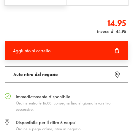
14.95
invece di
44.95
Aggiunto al carrello
Aggiunto al carrello
Fehlgeschlagen
Auto ritiro dal negozio
Immediatamente disponibile
Ordina entro le 16:00, consegna fino al giorno lavorativo
successivo.
Disponibile per il ritiro
6
negozi
Ordina e paga online, ritira in negozio.