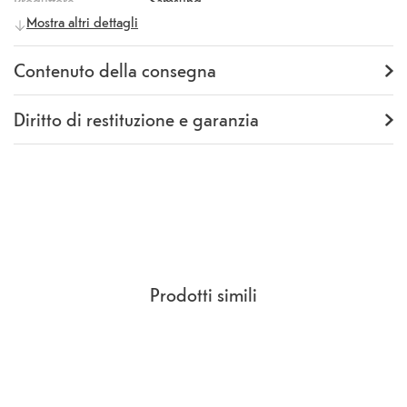
Produttore
Samsung
Mostra altri dettagli
Numero
495808
produttore
Codice EAN
8806095039893
Contenuto della consegna
Fornitura
1 x Smart Tag2 Key-Finder
Diritto di restituzione e garanzia
Garanzia
24 mesi
Rückgaberecht
14 Giorni
(
CCG Sezione 9.
)
Prodotti simili