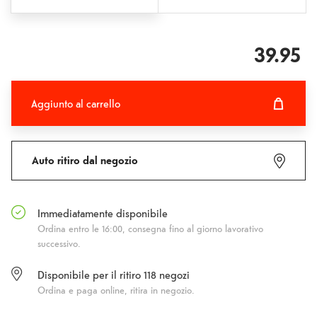
39.95
Aggiunto al carrello
Aggiunto al carrello
Fehlgeschlagen
Auto ritiro dal negozio
Immediatamente disponibile
Ordina entro le 16:00, consegna fino al giorno lavorativo
successivo.
Disponibile per il ritiro
118
negozi
Ordina e paga online, ritira in negozio.