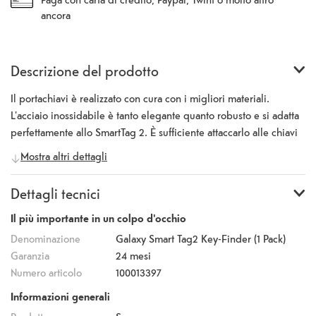
ancora
Descrizione del prodotto
Il portachiavi è realizzato con cura con i migliori materiali.
L'acciaio inossidabile è tanto elegante quanto robusto e si adatta
perfettamente allo SmartTag 2. È sufficiente attaccarlo alle chiavi
o allo zaino per essere sul radar dell'app SmartThings. SmartTag
Mostra altri dettagli
lo troverà per voi.
Dettagli tecnici
Il più importante in un colpo d'occhio
Denominazione
Galaxy Smart Tag2 Key-Finder (1 Pack)
Garanzia
24 mesi
Numero articolo
100013397
Informazioni generali