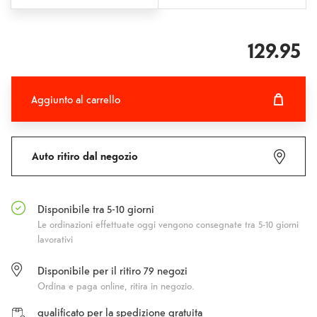
129.95
Aggiunto al carrello
Aggiunto al carrello
Fehlgeschlagen
Auto ritiro dal negozio
Disponibile tra 5-10 giorni
Le ordinazioni effettuate oggi vengono consegnate tra 5-10 giorni
lavorativi
Disponibile per il ritiro
79
negozi
Ordina e paga online, ritira in negozio.
qualificato per la spedizione gratuita