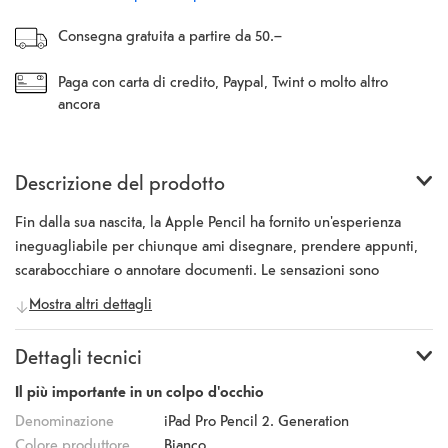
Consegna gratuita a partire da 50.–
Paga con carta di credito, Paypal, Twint o molto altro
ancora
Descrizione del prodotto
Fin dalla sua nascita, la Apple Pencil ha fornito un'esperienza
ineguagliabile per chiunque ami disegnare, prendere appunti,
scarabocchiare o annotare documenti. Le sensazioni sono
intuitive e precise. Magico. La nuova Apple Pencil è ancora più
Mostra altri dettagli
notevole. Ora puoi passare da uno strumento di disegno all'altro
semplicemente toccandolo due volte con la punta del dito. E
Dettagli tecnici
anche accoppiarlo e ricaricarlo senza fili. Pettina, matita, scrivi.
Esprimi te stesso. E lasciare un segno. La nuova Apple Pencil si
Il più importante in un colpo d'occhio
attacca magneticamente al lato del tuo iPad Pro. Tac. Quel
Denominazione
iPad Pro Pencil 2. Generation
piccolo suono soddisfacente ti dice che è saldamente al suo
Colore produttore
Bianco