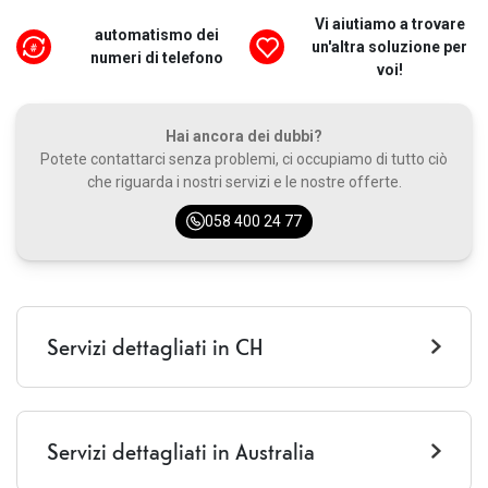
Vi aiutiamo a trovare
automatismo dei
un'altra soluzione per
numeri di telefono
voi!
Hai ancora dei dubbi?
Potete contattarci senza problemi, ci occupiamo di tutto ciò
che riguarda i nostri servizi e le nostre offerte.
058 400 24 77
Servizi dettagliati in CH
Chiamate CH
illimitato
Servizi dettagliati in Australia
SMS CH
illimitato
Roaming