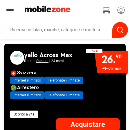
-62%
yallo Across Max
26.
90
Rete di
Sunrise
| 24 mesi
71.-
/mese
Svizzera
Internet illimitato
Telefonate illimitate
All'estero
Internet illimitato
Telefonate illimitate
Sconto a vita
Acquistare