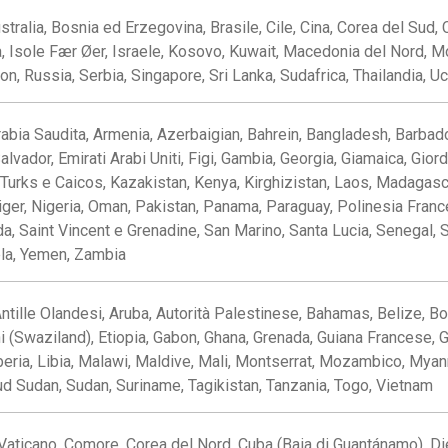
stralia, Bosnia ed Erzegovina, Brasile, Cile, Cina, Corea del Sud,
da, Isole Fær Øer, Israele, Kosovo, Kuwait, Macedonia del Nord,
, Russia, Serbia, Singapore, Sri Lanka, Sudafrica, Thailandia, Uc
Arabia Saudita, Armenia, Azerbaigian, Bahrein, Bangladesh, Barbad
lvador, Emirati Arabi Uniti, Figi, Gambia, Georgia, Giamaica, Gio
e Turks e Caicos, Kazakistan, Kenya, Kirghizistan, Laos, Madagasc
iger, Nigeria, Oman, Pakistan, Panama, Paraguay, Polinesia Franc
, Saint Vincent e Grenadine, San Marino, Santa Lucia, Senegal, S
la, Yemen, Zambia
Antille Olandesi, Aruba, Autorità Palestinese, Bahamas, Belize, Bo
 (Swaziland), Etiopia, Gabon, Ghana, Grenada, Guiana Francese, G
Liberia, Libia, Malawi, Maldive, Mali, Montserrat, Mozambico, Mya
Sud Sudan, Sudan, Suriname, Tagikistan, Tanzania, Togo, Vietnam
Vaticano, Comore, Corea del Nord, Cuba (Baia di Guantánamo), Dieg