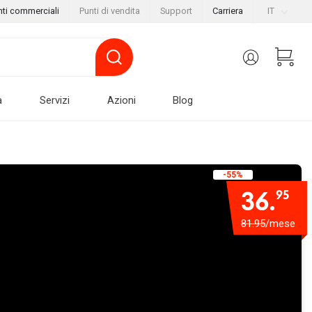
nti commerciali
Punti di vendita
Support
Carriera
IT
a
Servizi
Azioni
Blog
-55%
36.
95
81.95
/mese