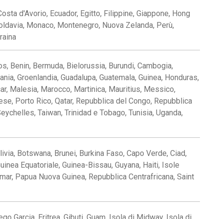
 Costa d'Avorio, Ecuador, Egitto, Filippine, Giappone, Hong
 Moldavia, Monaco, Montenegro, Nuova Zelanda, Perù,
raina
os, Benin, Bermuda, Bielorussia, Burundi, Cambogia,
rdania, Groenlandia, Guadalupa, Guatemala, Guinea, Honduras,
ar, Malesia, Marocco, Martinica, Mauritius, Messico,
ese, Porto Rico, Qatar, Repubblica del Congo, Repubblica
eychelles, Taiwan, Trinidad e Tobago, Tunisia, Uganda,
livia, Botswana, Brunei, Burkina Faso, Capo Verde, Ciad,
uinea Equatoriale, Guinea-Bissau, Guyana, Haiti, Isole
nmar, Papua Nuova Guinea, Repubblica Centrafricana, Saint
o Garcia, Eritrea, Gibuti, Guam, Isola di Midway, Isola di