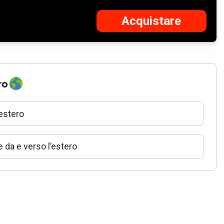
Acquistare
Aggiunto
Fehlgeschlagen
al carrello
ro
’estero
e da e verso l’estero