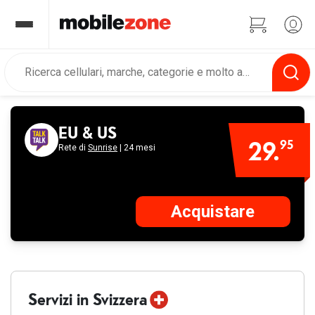
EU & US
29.
95
Rete di
Sunrise
| 24 mesi
Acquistare
Aggiunto
Fehlgeschlagen
al carrello
Servizi in Svizzera