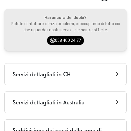
Hai ancora dei dubbi?
Potete contattarci senza problemi, ci occupiamo di tutto ciò
che riguarda i nostri servizi e le nostre offerte.
058 400 24 77
Servizi dettagliati in CH
Chiamate CH
Illimitato
Servizi dettagliati in Australia
SMS CH
Illimitato
Roaming
Zona EUROPA: DayPass CHF 4,95/24 ore
Dati CH
Zona TRAVEL: DayPass CHF 9,95/24 ore
10 GB Internet 5G ad alta velocità
Suddivisione dei paesi delle zone di