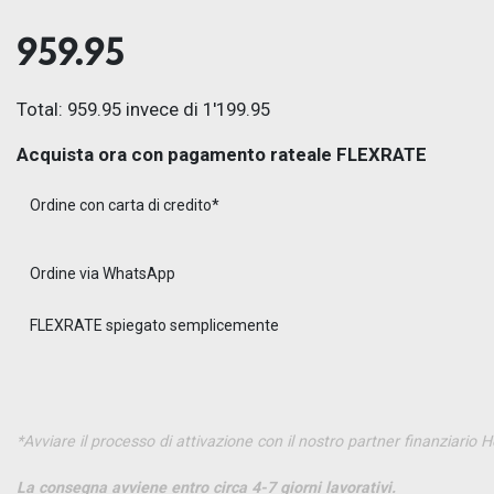
959.95
Total: 959.95 invece di 1'199.95
Acquista ora con pagamento rateale FLEXRATE
Ordine con carta di credito*
Ordine via WhatsApp
FLEXRATE spiegato semplicemente
*Avviare il processo di attivazione con il nostro partner finanziario 
La consegna avviene entro circa 4-7 giorni lavorativi.