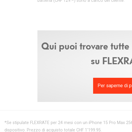
batteria (CHF 129.–) sono a carico del cliente.
Qui puoi trovare tutte
su FLEXR
Per saperne di p
*Se stipulate FLEXRATE per 24 mesi con un iPhone 15 Pro Max 256 GB 
dispositivo. Prezzo di acquisto totale CHF 1'199.95.