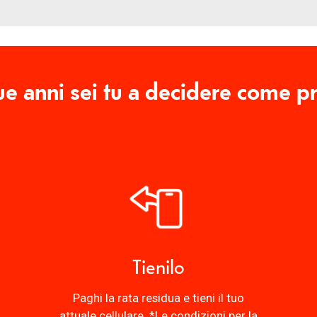
e anni sei tu a decidere come p
Tienilo
Paghi la rata residua e tieni il tuo
attuale cellulare. *Le condizioni per la