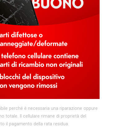
sibile perché è necessaria una riparazione oppure
no totale. Il cellulare rimane di proprietà del
sto il pagamento della rata residua.