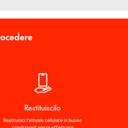
rocedere
Restituiscilo
Restituisci l'attuale cellulare in buone
condizioni* senza effettuare