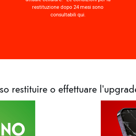
restituzione dopo 24 mesi sono
consultabili
qui
.
so restituire o effettuare l'upgrad