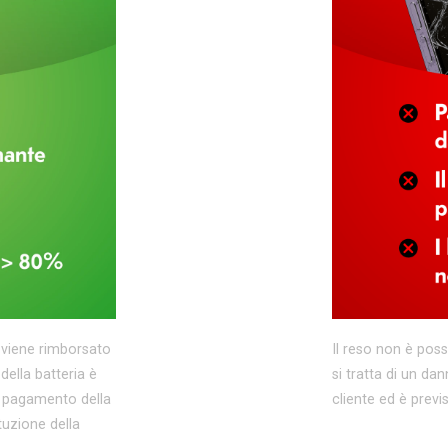
i viene rimborsato
Il reso non è pos
 della batteria è
si tratta di un dan
il pagamento della
cliente ed è previ
ituzione della