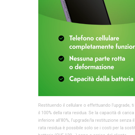
Restituendo il cellulare o effettuando l'upgrade, t
il 100% della rata residua. Se la capacità di carica
inferiore all'80%, l'upgrade/la restituzione senza 
rata residua è possibile solo se i costi per la sost