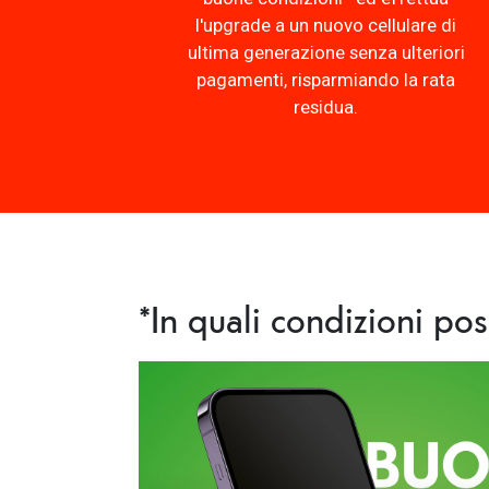
l'upgrade a un nuovo cellulare di
ultima generazione senza ulteriori
pagamenti, risparmiando la rata
residua.
*In quali condizioni pos