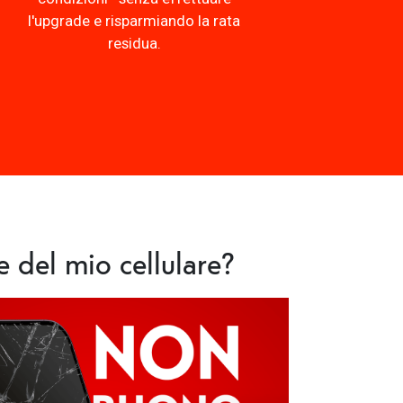
l'upgrade e risparmiando la rata
residua.
e del mio cellulare?