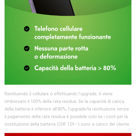
Restituendo il cellulare o effettuando l'upgrade, ti viene
rimborsato il 100% della rata residua. Se la capacità di carica
della batteria è inferiore all'80%, l'upgrade/la restituzione senza
il pagamento della rata residua è possibile solo se i costi per la
sostituzione della batteria (CHF 129.–) sono a carico del cliente.